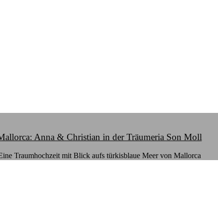
Mallorca: Anna & Christian in der Träumeria Son Moll
Eine Traumhochzeit mit Blick aufs türkisblaue Meer von Mallorca