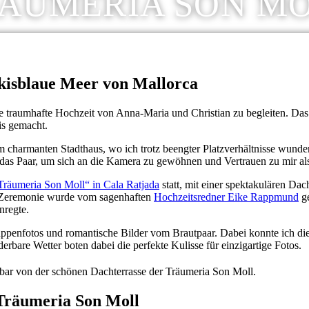
ÄUMERIA SON M
rkisblaue Meer von Mallorca
ie traumhafte Hochzeit von Anna-Maria und Christian zu begleiten. Da
is gemacht.
nem charmanten Stadthaus, wo ich trotz beengter Platzverhältnisse wu
r das Paar, um sich an die Kamera zu gewöhnen und Vertrauen zu mir al
„Träumeria Son Moll“ in Cala Ratjada
statt, mit einer spektakulären Da
he Zeremonie wurde vom sagenhaften
Hochzeitsredner Eike Rappmund
ge
nregte.
ppenfotos und romantische Bilder vom Brautpaar. Dabei konnte ich di
re Wetter boten dabei die perfekte Kulisse für einzigartige Fotos.
 Träumeria Son Moll