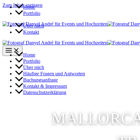
Zum Inhalt springen
Home
Portfolio
Über mich
Kontakt
Home
Portfolio
Über mich
Häufige Fragen und Antworten
Buchungsanfrage
Kontakt & Impressum
Datenschutzerklärung
MALLORCA: