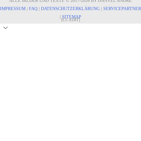
ALLE BILDER UND TEXTE © 2017-2026 BY DANYEL ANDRÉ
IMPRESSUM
|
FAQ
|
DATENSCHUTZERKLÄRUNG
|
SERVICEPARTNER
|
SITEMAP
[CC-EDIT]
Nach
oben
scrollen