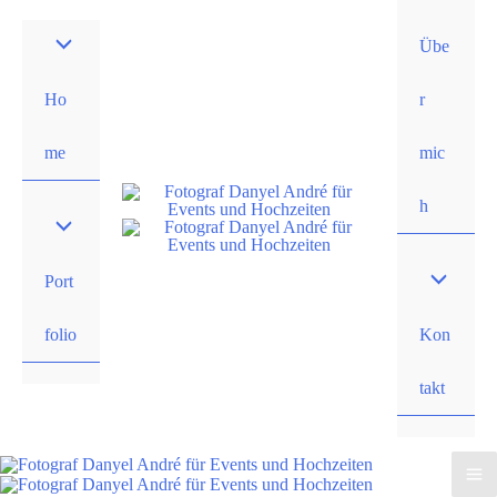
Zum
Übe
Inhalt
springen
Ho
r
me
mic
h
Port
folio
Kon
takt