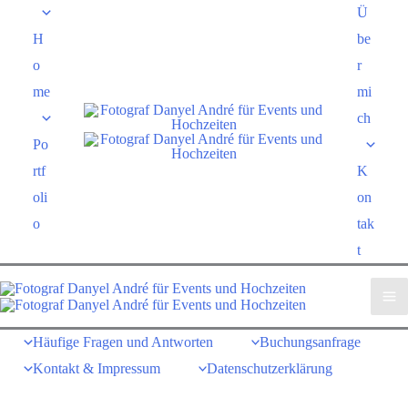
Zum
Ü
Inhalt
H
be
springen
o
r
me
mi
ch
Po
rtf
K
oli
on
o
tak
t
Home
Portfolio
Über mich
Häufige Fragen und Antworten
Buchungsanfrage
Kontakt & Impressum
Datenschutzerklärung